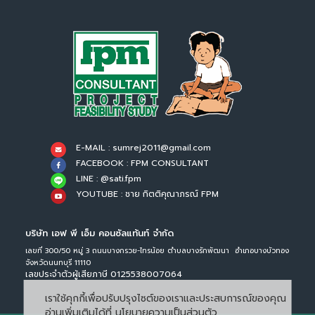
E-MAIL : sumrej2011@gmail.com
FACEBOOK : FPM CONSULTANT
LINE : @sati.fpm
YOUTUBE : ชาย กิตติคุณาภรณ์ FPM
บริษัท เอฟ พี เอ็ม คอนซัลแท้นท์ จำกัด
เลขที่ 300/50 หมู่ 3 ถนนบางกรวย-ไทรน้อย ตำบลบางรักพัฒนา อำเภอบางบัวทอง
จังหวัดนนทบุรี 11110
เลขประจำตัวผู้เสียภาษี 0125538007064
เราใช้คุกกี้เพื่อปรับปรุงไซต์ของเราและประสบการณ์ของคุณ
อ่านเพิ่มเติมได้ที่
นโยบายความเป็นส่วนตัว