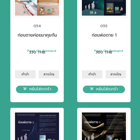
054
055
ก่อนตายค่อยมาคุยกัน
ก่อนพ่อตาย 1
Print On Demand
Print On Demand
330
THB
360
THB
คำนำ
สารบัญ
คำนำ
สารบัญ
หยิบใส่ตะกร้า
หยิบใส่ตะกร้า