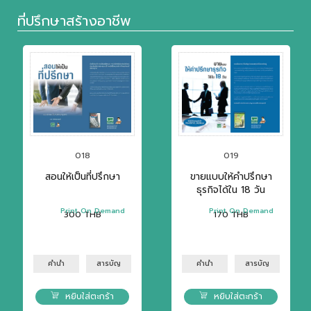
ที่ปรึกษาสร้างอาชีพ
018
019
สอนให้เป็นที่ปรึกษา
ขายแบบให้คำปรึกษา
ธุรกิจได้ใน 18 วัน
Print On Demand
Print On Demand
300
THB
170
THB
คำนำ
สารบัญ
คำนำ
สารบัญ
หยิบใส่ตะกร้า
หยิบใส่ตะกร้า