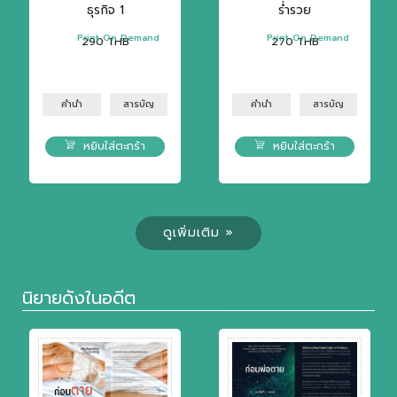
ธุรกิจ 1
ร่ำรวย
Print On Demand
Print On Demand
290
THB
270
THB
คำนำ
สารบัญ
คำนำ
สารบัญ
หยิบใส่ตะกร้า
หยิบใส่ตะกร้า
ดูเพิ่มเติม »
นิยายดังในอดีต