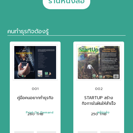
ร้านหนังสือ
คนทำธุรกิจต้องรู้
001
002
คู่มือคนอยากทำธุรกิจ
STARTUP สร้าง
กิจการในฝันให้สำเร็จ
Print On Demand
พร้อมส่ง
260
THB
250
THB