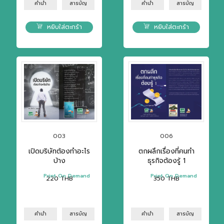
คำนำ
สารบัญ
คำนำ
สารบัญ
หยิบใส่ตะกร้า
หยิบใส่ตะกร้า
003
006
เปิดบริษัทต้องทำอะไร
ตกผลึกเรื่องที่คนทำ
บ้าง
ธุรกิจต้องรู้ 1
Print On Demand
Print On Demand
220
THB
350
THB
คำนำ
สารบัญ
คำนำ
สารบัญ