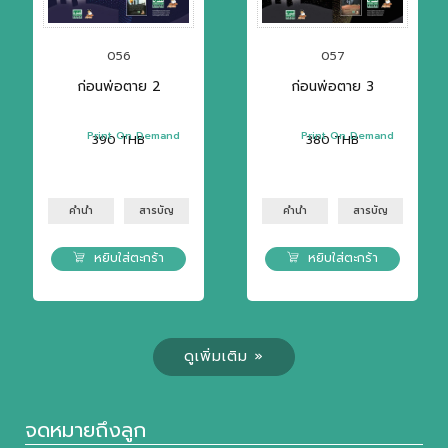
056
057
ก่อนพ่อตาย 2
ก่อนพ่อตาย 3
Print On Demand
Print On Demand
390
THB
380
THB
คำนำ
สารบัญ
คำนำ
สารบัญ
หยิบใส่ตะกร้า
หยิบใส่ตะกร้า
ดูเพิ่มเติม »
จดหมายถึงลูก