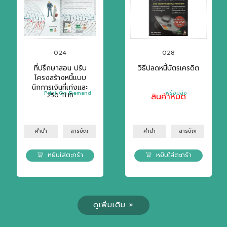
024
028
ที่ปรึกษาสอน ปรับ
วิธีปลดหนี้บัตรเครดิต
โครงสร้างหนี้แบบ
นักการเงินที่เก่งและ
Print On Demand
พร้อมส่ง
250
THB
สินค้าหมด
ทนายฉลาด
คำนำ
สารบัญ
คำนำ
สารบัญ
หยิบใส่ตะกร้า
หยิบใส่ตะกร้า
ดูเพิ่มเติม »