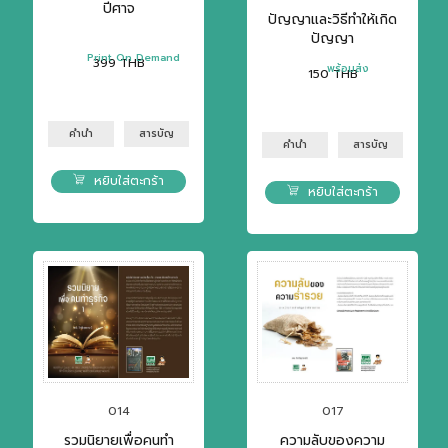
ปีศาจ
ปัญญาและวิธีทำให้เกิด
ปัญญา
Print On Demand
399
THB
พร้อมส่ง
150
THB
คำนำ
สารบัญ
คำนำ
สารบัญ
หยิบใส่ตะกร้า
หยิบใส่ตะกร้า
014
017
รวมนิยายเพื่อคนทำ
ความลับของความ