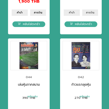
1,900
THB
คำนำ
สารบัญ
คำนำ
สารบัญ
หยิบใส่ตะกร้า
หยิบใส่ตะกร้า
044
042
เล่นหุ้นภาคสนาม
ก้าวแรกลุยหุ้น
พร้อมส่ง
พร้อมส่ง
390
THB
270
THB