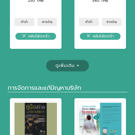
250
THB
540
THB
คำนำ
สารบัญ
คำนำ
สารบัญ
หยิบใส่ตะกร้า
หยิบใส่ตะกร้า
ดูเพิ่มเติม »
การจัดการและแก้ปัญหาบริษัท