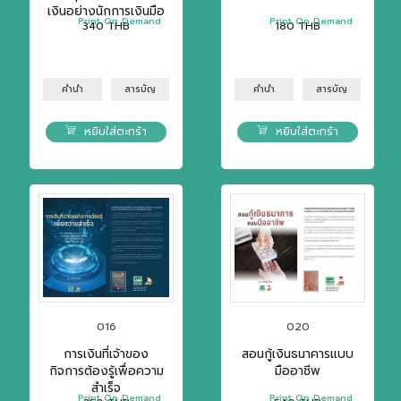
เงินอย่างนักการเงินมือ
Print On Demand
Print On Demand
340
THB
180
THB
อาชีพ
คำนำ
สารบัญ
คำนำ
สารบัญ
หยิบใส่ตะกร้า
หยิบใส่ตะกร้า
016
020
การเงินที่เจ้าของ
สอนกู้เงินธนาคารแบบ
กิจการต้องรู้เพื่อความ
มืออาชีพ
สำเร็จ
Print On Demand
Print On Demand