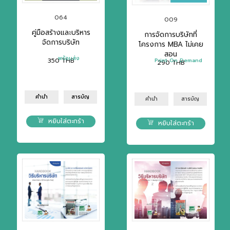
064
009
คู่มือสร้างและบริหาร
การจัดการบริษัทที่
จัดการบริษัท
โครงการ MBA ไม่เคย
สอน
พร้อมส่ง
350
THB
Print On Demand
290
THB
คำนำ
สารบัญ
คำนำ
สารบัญ
หยิบใส่ตะกร้า
หยิบใส่ตะกร้า