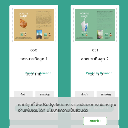
050
051
จดหมายถึงลูก 1
จดหมายถึงลูก 2
Print On Demand
Print On Demand
380
THB
420
THB
คำนำ
สารบัญ
คำนำ
สารบัญ
เราใช้คุกกี้เพื่อปรับปรุงไซต์ของเราและประสบการณ์ของคุณ
หยิบใส่ตะกร้า
หยิบใส่ตะกร้า
อ่านเพิ่มเติมได้ที่
นโยบายความเป็นส่วนตัว
ยอมรับ