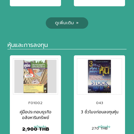
ดูเพิ่มเติม »
หุ้นและการลงทุน
F01002
043
คู่มือประกอบธุรกิจ
3 ชั่วโมงก่อนลงทุนหุ้น
อสังหาริมทรัพย์
พร้อมส่ง
พร้อมส่ง
2,900
THB
270
THB