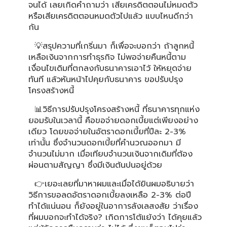
จนได้ เลยเกิดคำถามว่า เสียเครดิตตอนไม่หมดตัว
หรือเสียเครดิตตอนหมดตัวไปแล้ว แบบไหนดีกว่า
กัน
💡สรุปความที่เกริ่นมา ก็เพื่อจะบอกว่า ถ้าลูกหนี้
เหลือเงินจากการทำธุรกิจ ไม่พอจ่ายคืนหนี้ตาม
เงื่อนไขเดิมที่ตกลงกับธนาคารเอาไว้ ให้หยุดจ่าย
ทันที แล้วหันหน้าไปคุยกับธนาคาร ขอปรับปรุง
โครงสร้างหนี้
📊วิธีการปรับปรุงโครงสร้างหนี้ ที่ธนาคารทุกแห่ง
ยอมรับในเวลานี้ คือขอจ่ายดอกเบี้ยแต่เพียงอย่าง
เดียว โดยขอจ่ายในอัตราดอกเบี้ยที่ปีละ 2-3%
เท่านั้น ซึ่งจำนวนดอกเบี้ยที่คำนวณออกมา มี
จำนวนไม่มาก เมื่อเทียบจำนวนเงินจากเดิมที่ต้อง
ผ่อนตามสัญญา ซึ่งมีเงินต้นปนอยู่ด้วย
👉เยอะเลยที่มาหาผมและเมื่อได้ยินผมอธิบายว่า
วิธีการขอลดอัตราดอกเบี้ยลงเหลือ 2-3% ต่อปี
ทำได้แน่นอน ก็ยังอยู่ในอาการลังเลสงสัย ว่าเรื่อง
ที่ผมบอกจะทำได้จริง? เกิดการโต้แย้งว่า ได้คุยแล้ว