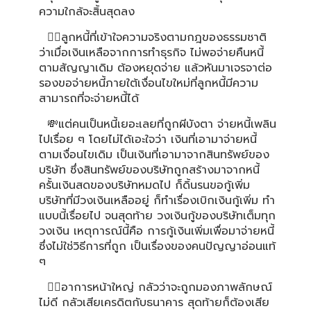
ความใกล้จะสิ้นสุดลง
🙍‍♂️ลูกหนี้ที่เข้าใจความจริงตามกฎของธรรมชาติ
ว่าเมื่อเงินเหลือจากการทำธุรกิจ ไม่พอจ่ายคืนหนี้
ตามสัญญาเดิม ต้องหยุดจ่าย แล้วหันมาเจรจาต่อ
รองขอจ่ายหนี้ภายใต้เงื่อนไขใหม่ที่ลูกหนี้มีความ
สามารถที่จะจ่ายหนี้ได้
💸แต่คนเป็นหนี้เยอะเลยที่ถูกผีบังตา จ่ายหนี้เพลิน
ไปเรื่อย ๆ โดยไม่ได้เอะใจว่า เงินที่เอามาจ่ายหนี้
ตามเงื่อนไขเดิม เป็นเงินที่เอามาจากสินทรัพย์ของ
บริษัท ซึ่งสินทรัพย์ของบริษัทถูกสร้างมาจากหนี้
ครั้นเงินสดของบริษัทหมดไป ก็ดิ้นรนขอกู้เพิ่ม
บริษัทที่มีวงเงินเหลืออยู่ ก็ทำเรื่องเบิกเงินกู้เพิ่ม ทำ
แบบนี้เรื่อยไป จนสุดท้าย วงเงินกู้ของบริษัทเต็มทุก
วงเงิน เหตุการณ์นี้คือ การกู้เงินเพิ่มเพื่อมาจ่ายหนี้
ซึ่งไม่ใช่วิธีการที่ถูก เป็นเรื่องของคนปัญญาอ่อนแท้
ๆ
🙍‍♂️อาการหน้าใหญ่ กลัวว่าจะถูกมองภาพลักษณ์
ไม่ดี กลัวเสียเครดิตกับธนาคาร สุดท้ายก็ต้องเสีย