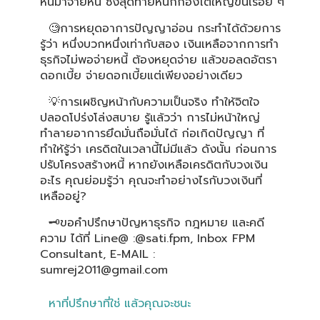
หนี้มาจ่ายหนี้ ซึ่งสุดท้ายหนี้ก็กองโตใหญ่ขึ้นเรื่อย ๆ
🧐การหยุดอาการปัญญาอ่อน กระทำได้ด้วยการ
รู้ว่า หนึ่งบวกหนึ่งเท่ากับสอง เงินเหลือจากการทำ
ธุรกิจไม่พอจ่ายหนี้ ต้องหยุดจ่าย แล้วขอลดอัตรา
ดอกเบี้ย จ่ายดอกเบี้ยแต่เพียงอย่างเดียว
💡การเผชิญหน้ากับความเป็นจริง ทำให้จิตใจ
ปลอดโปร่งโล่งสบาย รู้แล้วว่า การไม่หน้าใหญ่
ทำลายอาการยึดมั่นถือมั่นได้ ก่อเกิดปัญญา ที่
ทำให้รู้ว่า เครดิตในเวลานี้ไม่มีแล้ว ดังนั้น ก่อนการ
ปรับโครงสร้างหนี้ หากยังเหลือเครดิตกับวงเงิน
อะไร คุณย่อมรู้ว่า คุณจะทำอย่างไรกับวงเงินที่
เหลืออยู่?
🗝ขอคำปรึกษาปัญหาธุรกิจ กฎหมาย และคดี
ความ ได้ที่ Line@ :@sati.fpm, Inbox FPM
Consultant, E-MAIL :
sumrej2011@gmail.com
หาที่ปรึกษาที่ใช่ แล้วคุณจะชนะ