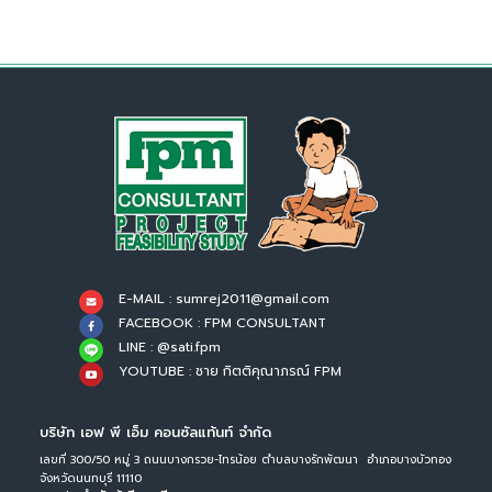
E-MAIL : sumrej2011@gmail.com
FACEBOOK : FPM CONSULTANT
LINE : @sati.fpm
YOUTUBE : ชาย กิตติคุณาภรณ์ FPM
บริษัท เอฟ พี เอ็ม คอนซัลแท้นท์ จำกัด
เลขที่ 300/50 หมู่ 3 ถนนบางกรวย-ไทรน้อย ตำบลบางรักพัฒนา อำเภอบางบัวทอง
จังหวัดนนทบุรี 11110