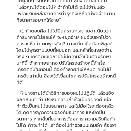
แต่ผู้จัดการยืนกรานว่า ไม่ได้ ซึ่งผมก็ตอบไปว่า
“แล้วคุณโต้ตอบไป? ว่าถ้าไม่ได้ จะไม่จ่ายแล้ว
เพราะเงินเหลือจากการทำธุรกิจเหลือไม่พอจ่ายตาม
ที่ธนาคารอยากให้จ่าย”
👉คำตอบคือ ไม่ได้ยืนกรานกระต่ายขาเดียวว่า
ถ้าธนาคารไม่ยอมให้ จะหยุดจ่าย ผมจึงบอกไปว่า
การจะเชื่อว่า ผมพูดจริง? ทางเดียวคือต้องพิสูจน์
โดยไปพูดตามแบบที่ผมบอก และกล้าที่จะหยุดจ่าย
จริง ๆ เครดิตในเวลานี้ไม่มีความจำเป็นต้องรักษา
นาทีนี้ ถ้าหากอยากจะปรับโครงสร้างหนี้สำเร็จ
เครดิตที่มีในตอนนี้ ต้องทำลายทิ้งให้หมด คนไม่มี
เครดิตเท่านั้น จึงจะได้เงื่อนไขการปรับโครงสร้างหนี้
ที่ดี
💡บางรายได้นำวิธีการของผมไปปฏิบัติ แล้วแจ้ง
ผลกลับมา ว่า ประสบความสำเร็จเป็นอย่างดี เมื่อ
ทำตัวเป็นคนไม่สนธนาคาร และไม่มีอะไรจะต้องกลัว
ได้เกิดการพูดความจริงกับธนาคาร และขัดขืน
ธนาคาร หากสิ่งที่ธนาคารต้องการ ความจริงคือทำ
ไม่ได้ ถ้าจะทำได้ เราต้องไปทำชั่วแบบเดิมอีก คือเอา