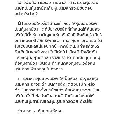
เจ้าของกิจการสอบถามมาว่า ถ้าจะแบ่งหุ้นของ
บริษัทเป็นหุ้นสามัญกับหุ้นบุริมสิทธิจะมีขั้นตอน
อย่างไรบ้าง?
🔏โดยส่วนใหญ่บริษัทจะกำหนดให้หุ้นของบริษัท
เป็นหุ้นสามัญ แต่ก็มีบางบริษัทที่กำหนดให้หุ้นของ
บริษัทมีทั้งหุ้นสามัญและหุ้นบุริมสิทธิ ซึ่งหุ้นบุริมสิทธิ
จะกำหนดให้ได้สิทธิพิเศษมากกว่าหุ้นสามัญ เช่น ได้
รับเงินปันผลแน่นอนทุกปี หากปีใดไม่มีกำไรก็ให้ได้
รับเงินปันผลค้างจ่ายในปีถัดไป เมื่อบริษัทเลิกกัน
แล้วให้ผู้ถือหุ้นบุริมสิทธิมีสิทธิได้รับคืนเงินทุนก่อนผู้
ถือหุ้นสามัญ เป็นต้น ทำให้นักลงทุนสนใจซื้อหุ้น
บุริมสิทธิเพื่อลงทุนในกิจการ
การจัดสรรหุ้นของบริษัทให้เป็นหุ้นสามัญและหุ้น
บุริมสิทธิ อาจจะดำเนินการตั้งแต่ตั้งบริษัท หรือ
ดำเนินการหลังตั้งบริษัทแล้ว คือเพิ่มทุนจดทะเบียน
บริษัท ทั้งนี้ ข้อบังคับของบริษัทต้องกำหนดให้
บริษัทมีหุ้นสามัญและหุ้นบุริมสิทธิด้วย ดังนี้📚
⚖หมวด 2. หุ้นและผู้ถือหุ้น