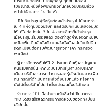
ไปรษณีย์ตอบรับไปยังผู้ถือหุ้นทุกคน และลง
โฆษณาในหนังสือพิมพ์ท้องถิ่นก่อนวันประชุมล่วง
หน้าไม่น้อยกว่า 14 วัน ✍
📄ในวันประชุมผู้ถือหุ้นต้องเข้าประชุมไม่น้อยกว่า 1
ใน 4 แห่งทุนของบริษัท และได้รับคะแนนเสียงอนุมัติ
ให้แก้ไขข้อบังคับ 3 ใน 4 ของเสียงที่เข้าประชุม
เมื่อประชุมเรียบร้อยแล้ว ต้องทำชุดคำขอจดทะเบียน
แก้ไขเพิ่มเติมข้อบังคับ และข้อบังคับฉบับใหม่ไปยื่น
จดทะเบียนต่อกรมพัฒนาธุรกิจการค้า กระทรวง
พาณิชย์
🔏การจัดสรรหุ้นให้มี 2 ประเภท คือหุ้นสามัญและ
หุ้นบุริมสิทธินั้น หากเดิมบริษัทมีหุ้นสามัญประเภท
เดียว บริษัทสามารถทำการออกหุ้นใหม่โดยการเพิ่ม
ทุน กรณีที่ดำเนินการหลังตั้งบริษัทแล้ว หรือหาก
ยังไม่ตั้งบริษัทก็จัดทำตั้งแต่ตอนตั้งบริษัทเลย
⚖มาตรา 1111 เมื่อจำนวนเงินซึ่งว่าไว้ในมาตรา
1110 ได้ใช้เสร็จแล้วกรรมการต้องไปขอจดทะเบียน
บริษัทนั้น