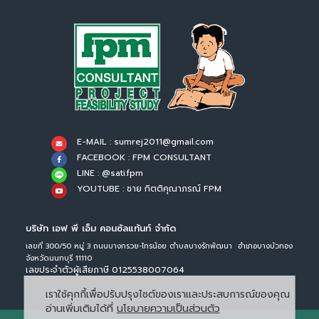
E-MAIL : sumrej2011@gmail.com
FACEBOOK : FPM CONSULTANT
LINE : @sati.fpm
YOUTUBE : ชาย กิตติคุณาภรณ์ FPM
บริษัท เอฟ พี เอ็ม คอนซัลแท้นท์ จำกัด
เลขที่ 300/50 หมู่ 3 ถนนบางกรวย-ไทรน้อย ตำบลบางรักพัฒนา อำเภอบางบัวทอง
จังหวัดนนทบุรี 11110
เลขประจำตัวผู้เสียภาษี 0125538007064
เราใช้คุกกี้เพื่อปรับปรุงไซต์ของเราและประสบการณ์ของคุณ
อ่านเพิ่มเติมได้ที่
นโยบายความเป็นส่วนตัว