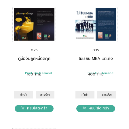
025
035
คู่มือจับลูกหนี้ติดคุก
ไม่เรียน MBA แต่เก่ง
Print On Demand
Print On Demand
180
THB
400
THB
คำนำ
สารบัญ
คำนำ
สารบัญ
หยิบใส่ตะกร้า
หยิบใส่ตะกร้า