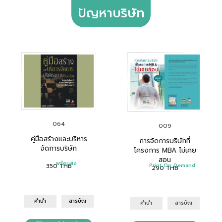
ปัญหาบริษัท
064
009
คู่มือสร้างและบริหาร
การจัดการบริษัทที่
จัดการบริษัท
โครงการ MBA ไม่เคย
สอน
พร้อมส่ง
350
THB
Print On Demand
290
THB
คำนำ
สารบัญ
คำนำ
สารบัญ