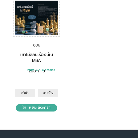
036
เขาไม่สอนเรื่องนี้ใน
MBA
Print On Demand
260
THB
คำนำ
สารบัญ
หยิบใส่ตะกร้า