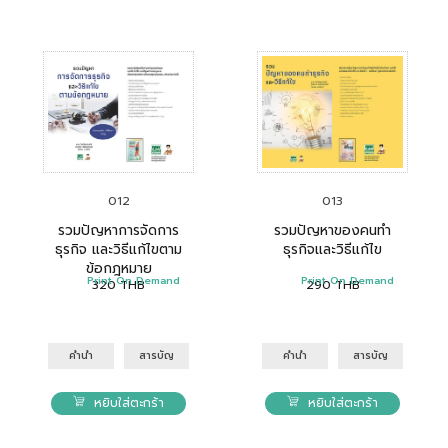
012
013
รวมปัญหาการจัดการ
รวมปัญหาของคนทำ
ธุรกิจ และวิธีแก้ไขตาม
ธุรกิจและวิธีแก้ไข
ข้อกฎหมาย
Print On Demand
Print On Demand
320
THB
290
THB
คำนำ
สารบัญ
คำนำ
สารบัญ
หยิบใส่ตะกร้า
หยิบใส่ตะกร้า